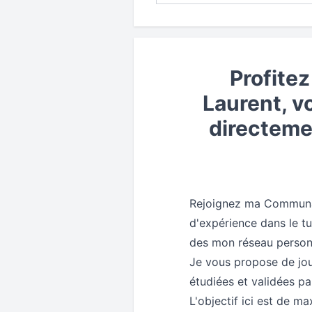
Profitez
Laurent, vo
directeme
Rejoignez ma Communa
d'expérience dans le t
des mon réseau personn
Je vous propose de jo
étudiées et validées pa
L'objectif ici est de ma