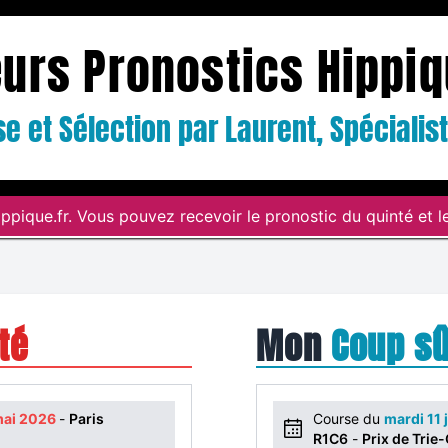
eurs Pronostics Hippi
e et Sélection par Laurent, Spéciali
ppique.fr. Vous pouvez recevoir le pronostic du quinté et le
té
Mon
Coup sû
mai 2026
-
Paris
Course du
mardi 11
R1C6
-
Prix de Trie