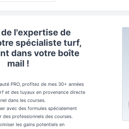
 de l'expertise de
tre spécialiste turf,
nt dans votre boîte
mail !
uté PRO, profitez de mes 30+ années
urf et des tuyaux en provenance directe
el dans les courses.
uer avec des formules spécialement
r des professionnels des courses.
ximiser les gains potentiels en