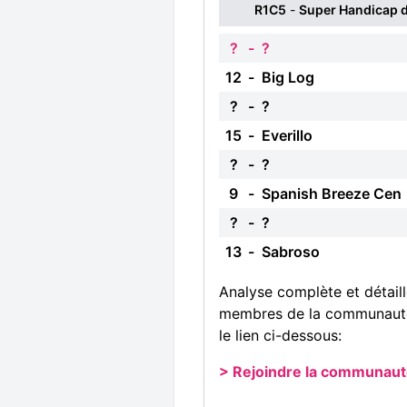
R1C5
-
Super Handicap 
?
-
?
12
-
Big Log
?
-
?
15
-
Everillo
?
-
?
9
-
Spanish Breeze Cen
?
-
?
13
-
Sabroso
Analyse complète et détaill
membres de la communauté 
le lien ci-dessous:
> Rejoindre la communaut