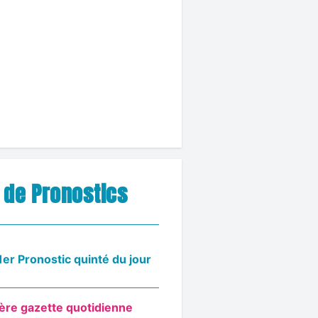
s de Pronostics
1er Pronostic quinté du jour
ère gazette quotidienne