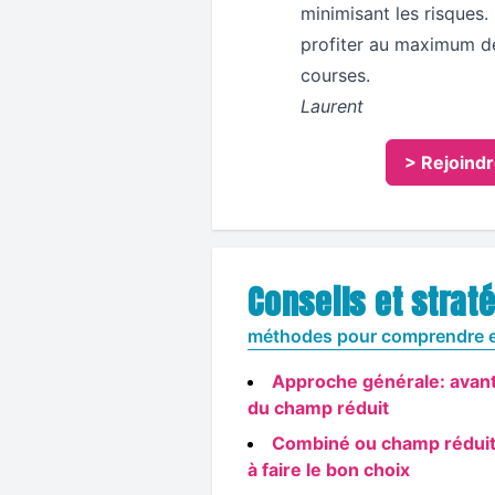
minimisant les risques.
profiter au maximum de
courses.
Laurent
> Rejoind
Conseils et strat
méthodes pour comprendre e
Approche générale: avant
du champ réduit
Combiné ou champ réduit ?
à faire le bon choix