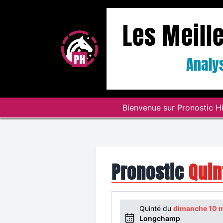
Les Meill
Analys
Bienvenue sur Pronostic Hi
Pronostic
Quin
Quinté du
dimanche 10 
Longchamp