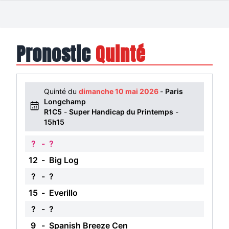
Pronostic
Quinté
Quinté du
dimanche 10 mai 2026
-
Paris
Longchamp
R1C5
-
Super Handicap du Printemps
-
15h15
?
-
?
12
-
Big Log
?
-
?
15
-
Everillo
?
-
?
9
-
Spanish Breeze Cen