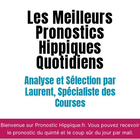
Les Meilleurs
Pronostics
Hippiques
Quotidiens
Analyse et Sélection par
Laurent, Spécialiste des
Courses
Bienvenue sur Pronostic Hippique.fr. Vous pouvez recevoir
le pronostic du quinté et le coup sûr du jour par mail.