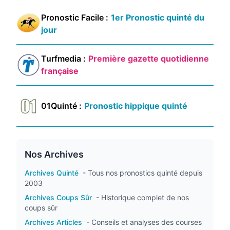
Pronostic Facile :
1er Pronostic quinté du
jour
Turfmedia :
Première gazette quotidienne
française
01Quinté :
Pronostic hippique quinté
Nos Archives
Archives Quinté
- Tous nos pronostics quinté depuis
2003
Archives Coups Sûr
- Historique complet de nos
coups sûr
Archives Articles
- Conseils et analyses des courses