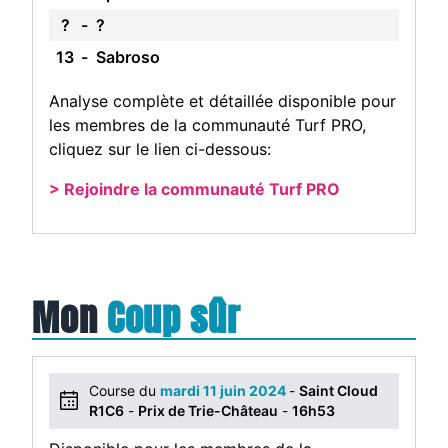
?
-
?
13
-
Sabroso
Analyse complète et détaillée disponible pour
les membres de la communauté Turf PRO,
cliquez sur le lien ci-dessous:
> Rejoindre la communauté Turf PRO
Mon
Coup sûr
Course du
mardi 11 juin 2024
-
Saint Cloud
R1C6
-
Prix de Trie-Château
-
16h53