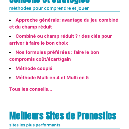
méthodes pour comprendre et jouer
Approche générale: avantage du jeu combiné
et du champ réduit
Combiné ou champ réduit ? : des clés pour
arriver à faire le bon choix
Nos formules préférées : faire le bon
compromis coût/écart/gain
Méthode couplé
Méthode Multi en 4 et Multi en 5
Tous les conseils...
Meilleurs Sites de Pronostics
sites les plus performants