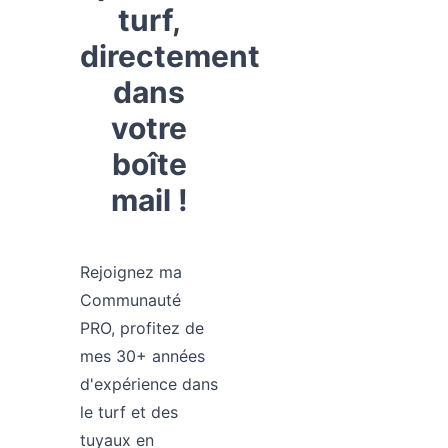
turf,
directement
dans
votre
boîte
mail !
Rejoignez ma
Communauté
PRO, profitez de
mes 30+ années
d'expérience dans
le turf et des
tuyaux en