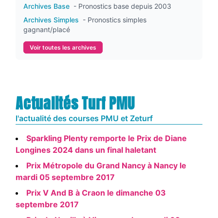
Archives Base
- Pronostics base depuis 2003
Archives Simples
- Pronostics simples
gagnant/placé
Voir toutes les archives
Actualités Turf PMU
l'actualité des courses PMU et Zeturf
Sparkling Plenty remporte le Prix de Diane
Longines 2024 dans un final haletant
Prix Métropole du Grand Nancy à Nancy le
mardi 05 septembre 2017
Prix V And B à Craon le dimanche 03
septembre 2017