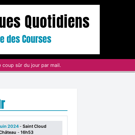
ques Quotidiens
ste des Courses
 coup sûr du jour par mail.
r
 juin 2024
-
Saint Cloud
-Château
-
16h53