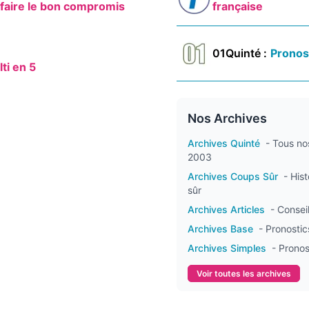
 faire le bon compromis
française
01Quinté :
Pronos
ti en 5
Nos Archives
Archives Quinté
- Tous no
2003
Archives Coups Sûr
- His
sûr
Archives Articles
- Consei
Archives Base
- Pronosti
Archives Simples
- Prono
Voir toutes les archives