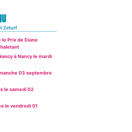
MU
t Zeturf
 le Prix de Diane
 haletant
Nancy à Nancy le mardi
dimanche 03 septembre
es le samedi 02
s le vendredi 01