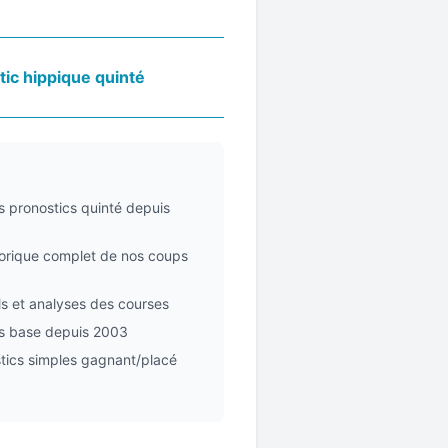
tic hippique quinté
s pronostics quinté depuis
torique complet de nos coups
ls et analyses des courses
cs base depuis 2003
stics simples gagnant/placé