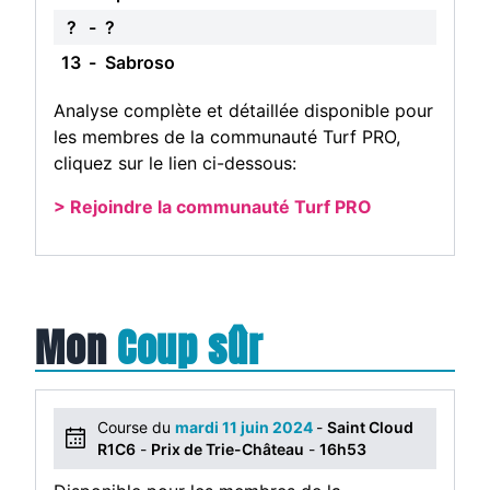
?
-
?
13
-
Sabroso
Analyse complète et détaillée disponible pour
les membres de la communauté Turf PRO,
cliquez sur le lien ci-dessous:
> Rejoindre la communauté Turf PRO
Mon
Coup sûr
Course du
mardi 11 juin 2024
-
Saint Cloud
R1C6
-
Prix de Trie-Château
-
16h53