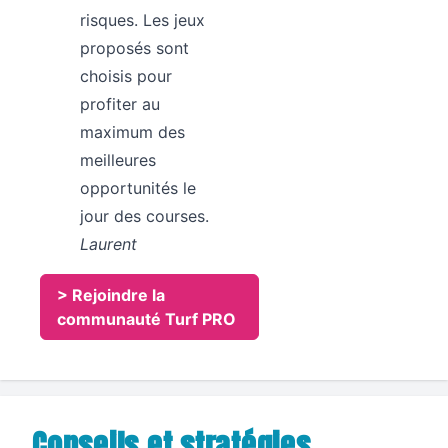
risques. Les jeux
proposés sont
choisis pour
profiter au
maximum des
meilleures
opportunités le
jour des courses.
Laurent
> Rejoindre la
communauté Turf PRO
Conseils et stratégies