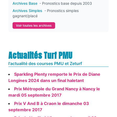
Archives Base
- Pronostics base depuis 2003
Archives Simples
- Pronostics simples
gagnant/placé
Voir toutes les archives
Actualités Turf PMU
l'actualité des courses PMU et Zeturf
Sparkling Plenty remporte le Prix de Diane
Longines 2024 dans un final haletant
Prix Métropole du Grand Nancy à Nancy le
mardi 05 septembre 2017
Prix V And B à Craon le dimanche 03
septembre 2017