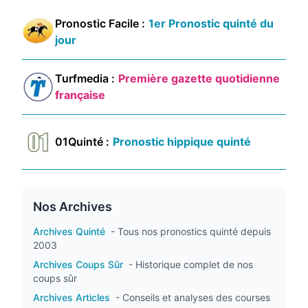
Pronostic Facile :
1er Pronostic quinté du
jour
Turfmedia :
Première gazette quotidienne
française
01Quinté :
Pronostic hippique quinté
Nos Archives
Archives Quinté
- Tous nos pronostics quinté depuis
2003
Archives Coups Sûr
- Historique complet de nos
coups sûr
Archives Articles
- Conseils et analyses des courses