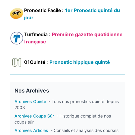
Pronostic Facile :
1er Pronostic quinté du
jour
Turfmedia :
Première gazette quotidienne
française
01Quinté :
Pronostic hippique quinté
Nos Archives
Archives Quinté
- Tous nos pronostics quinté depuis
2003
Archives Coups Sûr
- Historique complet de nos
coups sûr
Archives Articles
- Conseils et analyses des courses