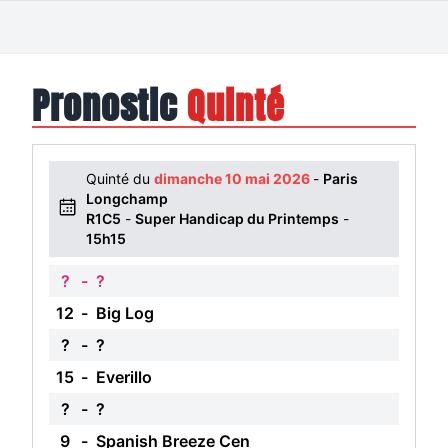
Pronostic
Quinté
Quinté du
dimanche 10 mai 2026
-
Paris
Longchamp
R1C5
-
Super Handicap du Printemps
-
15h15
?
-
?
12
-
Big Log
?
-
?
15
-
Everillo
?
-
?
9
-
Spanish Breeze Cen