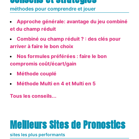
méthodes pour comprendre et jouer
Approche générale: avantage du jeu combiné
et du champ réduit
Combiné ou champ réduit ? : des clés pour
arriver à faire le bon choix
Nos formules préférées : faire le bon
compromis coût/écart/gain
Méthode couplé
Méthode Multi en 4 et Multi en 5
Tous les conseils...
Meilleurs Sites de Pronostics
sites les plus performants