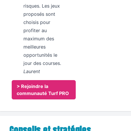
risques. Les jeux
proposés sont
choisis pour
profiter au
maximum des
meilleures
opportunités le
jour des courses.
Laurent
> Rejoindre la
communauté Turf PRO
Conseils et stratégies