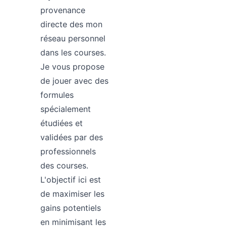
provenance
directe des mon
réseau personnel
dans les courses.
Je vous propose
de jouer avec des
formules
spécialement
étudiées et
validées par des
professionnels
des courses.
L'objectif ici est
de maximiser les
gains potentiels
en minimisant les