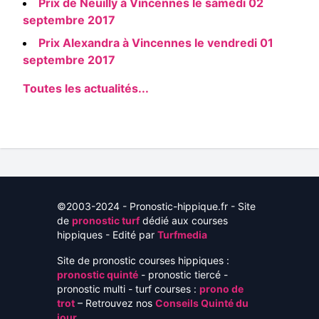
Prix de Neuilly à Vincennes le samedi 02
septembre 2017
Prix Alexandra à Vincennes le vendredi 01
septembre 2017
Toutes les actualités...
©2003-2024 - Pronostic-hippique.fr - Site
de
pronostic turf
dédié aux courses
hippiques - Edité par
Turfmedia
Site de pronostic courses hippiques :
pronostic quinté
- pronostic tiercé -
pronostic multi - turf courses :
prono de
trot
– Retrouvez nos
Conseils Quinté du
jour