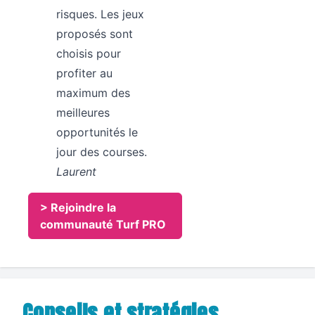
risques. Les jeux
proposés sont
choisis pour
profiter au
maximum des
meilleures
opportunités le
jour des courses.
Laurent
> Rejoindre la
communauté Turf PRO
Conseils et stratégies