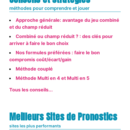
méthodes pour comprendre et jouer
Approche générale: avantage du jeu combiné
et du champ réduit
Combiné ou champ réduit ? : des clés pour
arriver à faire le bon choix
Nos formules préférées : faire le bon
compromis coût/écart/gain
Méthode couplé
Méthode Multi en 4 et Multi en 5
Tous les conseils...
Meilleurs Sites de Pronostics
sites les plus performants