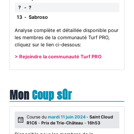
?
-
?
13
-
Sabroso
Analyse complète et détaillée disponible pour
les membres de la communauté Turf PRO,
cliquez sur le lien ci-dessous:
> Rejoindre la communauté Turf PRO
Mon
Coup sûr
Course du
mardi 11 juin 2024
-
Saint Cloud
R1C6
-
Prix de Trie-Château
-
16h53