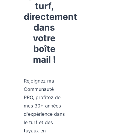
turf,
directement
dans
votre
boîte
mail !
Rejoignez ma
Communauté
PRO, profitez de
mes 30+ années
d'expérience dans
le turf et des
tuyaux en