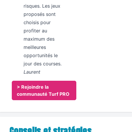
risques. Les jeux
proposés sont
choisis pour
profiter au
maximum des
meilleures
opportunités le
jour des courses.
Laurent
> Rejoindre la
communauté Turf PRO
Conseils et stratégies