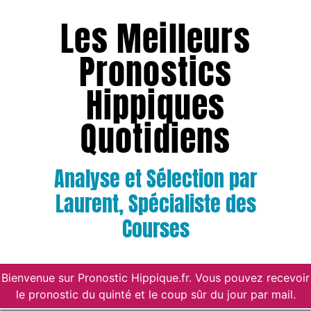
Les Meilleurs
Pronostics
Hippiques
Quotidiens
Analyse et Sélection par
Laurent, Spécialiste des
Courses
Bienvenue sur Pronostic Hippique.fr. Vous pouvez recevoir
le pronostic du quinté et le coup sûr du jour par mail.