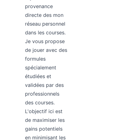
provenance
directe des mon
réseau personnel
dans les courses.
Je vous propose
de jouer avec des
formules
spécialement
étudiées et
validées par des
professionnels
des courses.
L'objectif ici est
de maximiser les
gains potentiels
en minimisant les