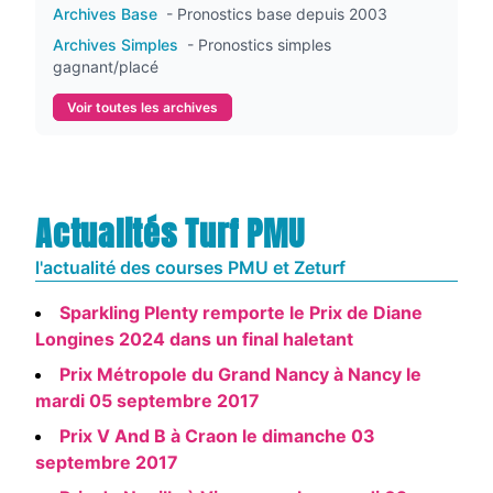
Archives Base
- Pronostics base depuis 2003
Archives Simples
- Pronostics simples
gagnant/placé
Voir toutes les archives
Actualités Turf PMU
l'actualité des courses PMU et Zeturf
Sparkling Plenty remporte le Prix de Diane
Longines 2024 dans un final haletant
Prix Métropole du Grand Nancy à Nancy le
mardi 05 septembre 2017
Prix V And B à Craon le dimanche 03
septembre 2017