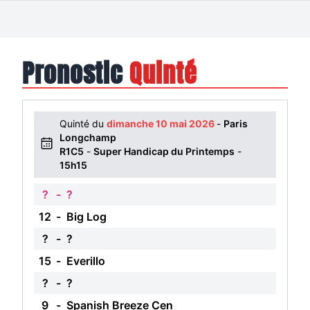
Pronostic
Quinté
Quinté du
dimanche 10 mai 2026
-
Paris
Longchamp
R1C5
-
Super Handicap du Printemps
-
15h15
?
-
?
12
-
Big Log
?
-
?
15
-
Everillo
?
-
?
9
-
Spanish Breeze Cen