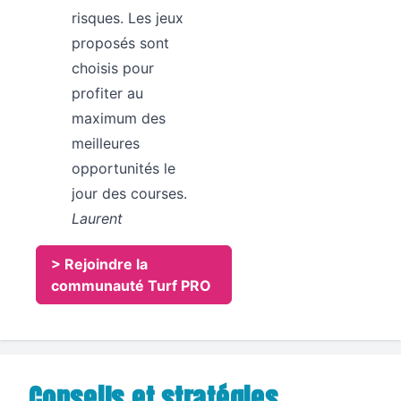
risques. Les jeux
proposés sont
choisis pour
profiter au
maximum des
meilleures
opportunités le
jour des courses.
Laurent
> Rejoindre la
communauté Turf PRO
Conseils et stratégies