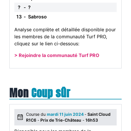
?
-
?
13
-
Sabroso
Analyse complète et détaillée disponible pour
les membres de la communauté Turf PRO,
cliquez sur le lien ci-dessous:
> Rejoindre la communauté Turf PRO
Mon
Coup sûr
Course du
mardi 11 juin 2024
-
Saint Cloud
R1C6
-
Prix de Trie-Château
-
16h53