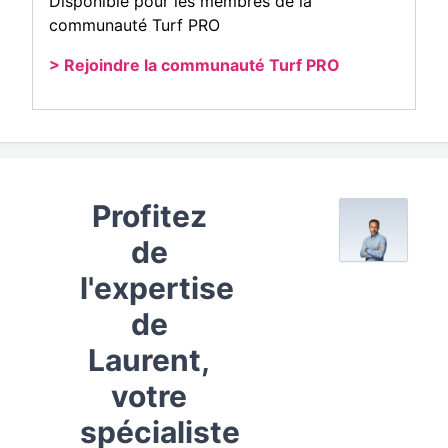
Disponible pour les membres de la
communauté Turf PRO
> Rejoindre la communauté Turf PRO
Profitez
de
l'expertise
de
Laurent,
votre
spécialiste