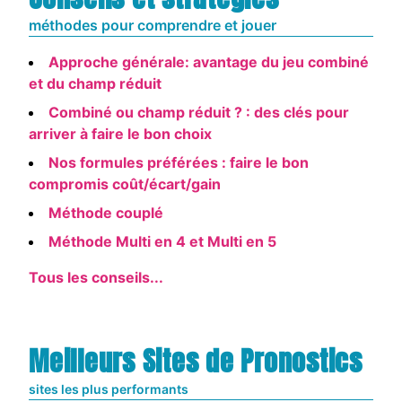
méthodes pour comprendre et jouer
Approche générale: avantage du jeu combiné
et du champ réduit
Combiné ou champ réduit ? : des clés pour
arriver à faire le bon choix
Nos formules préférées : faire le bon
compromis coût/écart/gain
Méthode couplé
Méthode Multi en 4 et Multi en 5
Tous les conseils...
Meilleurs Sites de Pronostics
sites les plus performants