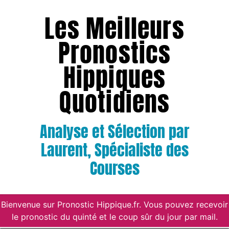
Les Meilleurs
Pronostics
Hippiques
Quotidiens
Analyse et Sélection par
Laurent, Spécialiste des
Courses
Bienvenue sur Pronostic Hippique.fr. Vous pouvez recevoir
le pronostic du quinté et le coup sûr du jour par mail.