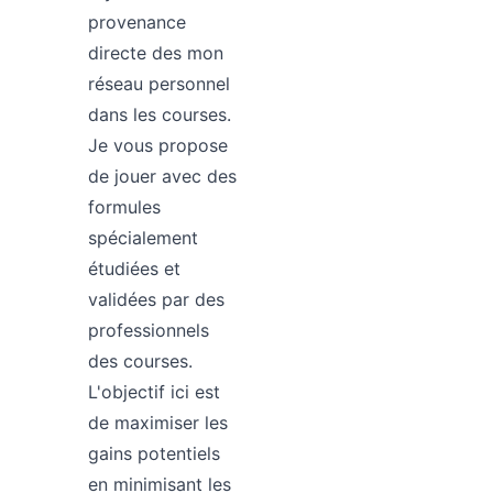
provenance
directe des mon
réseau personnel
dans les courses.
Je vous propose
de jouer avec des
formules
spécialement
étudiées et
validées par des
professionnels
des courses.
L'objectif ici est
de maximiser les
gains potentiels
en minimisant les