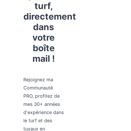
turf,
directement
dans
votre
boîte
mail !
Rejoignez ma
Communauté
PRO, profitez de
mes 30+ années
d'expérience dans
le turf et des
tuyaux en