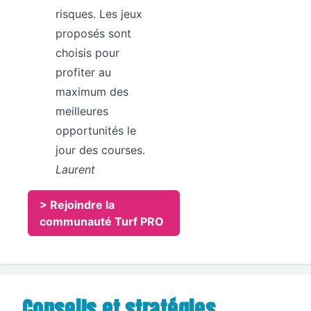
risques. Les jeux
proposés sont
choisis pour
profiter au
maximum des
meilleures
opportunités le
jour des courses.
Laurent
> Rejoindre la
communauté Turf PRO
Conseils et stratégies