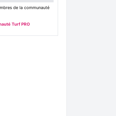
embres de la communauté
nauté Turf PRO