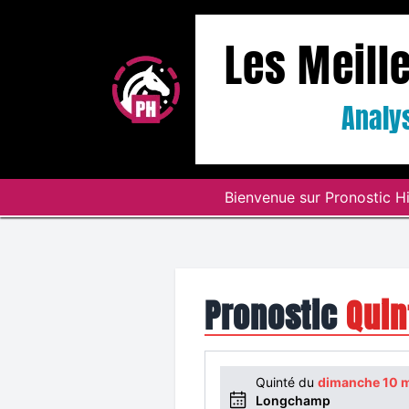
Les Meill
Analys
Bienvenue sur Pronostic Hi
Pronostic
Quin
Quinté du
dimanche 10 
Longchamp