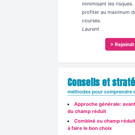
minimisant les risques.
profiter au maximum de
courses.
Laurent
> Rejoind
Conseils et strat
méthodes pour comprendre e
Approche générale: avant
du champ réduit
Combiné ou champ réduit ?
à faire le bon choix