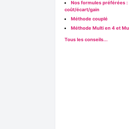
Nos formules préférées :
coût/écart/gain
Méthode couplé
Méthode Multi en 4 et Mul
Tous les conseils...