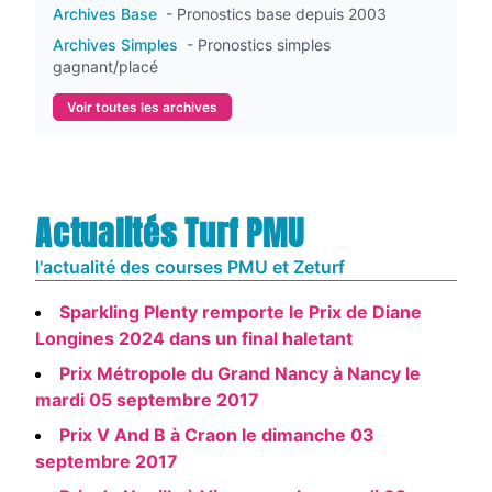
Archives Base
- Pronostics base depuis 2003
Archives Simples
- Pronostics simples
gagnant/placé
Voir toutes les archives
Actualités Turf PMU
l'actualité des courses PMU et Zeturf
Sparkling Plenty remporte le Prix de Diane
Longines 2024 dans un final haletant
Prix Métropole du Grand Nancy à Nancy le
mardi 05 septembre 2017
Prix V And B à Craon le dimanche 03
septembre 2017