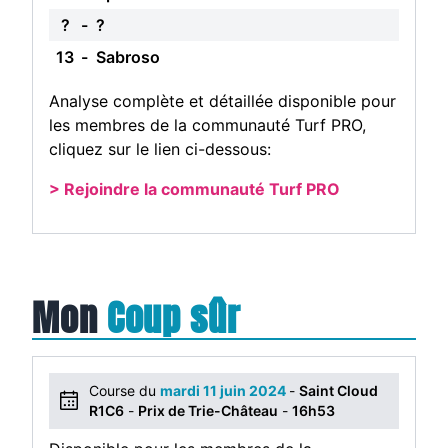
?
-
?
13
-
Sabroso
Analyse complète et détaillée disponible pour
les membres de la communauté Turf PRO,
cliquez sur le lien ci-dessous:
> Rejoindre la communauté Turf PRO
Mon
Coup sûr
Course du
mardi 11 juin 2024
-
Saint Cloud
R1C6
-
Prix de Trie-Château
-
16h53