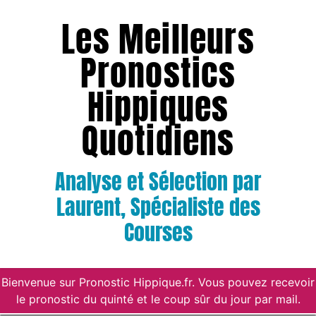
Les Meilleurs
Pronostics
Hippiques
Quotidiens
Analyse et Sélection par
Laurent, Spécialiste des
Courses
Bienvenue sur Pronostic Hippique.fr. Vous pouvez recevoir
le pronostic du quinté et le coup sûr du jour par mail.