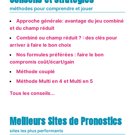
méthodes pour comprendre et jouer
Approche générale: avantage du jeu combiné
et du champ réduit
Combiné ou champ réduit ? : des clés pour
arriver à faire le bon choix
Nos formules préférées : faire le bon
compromis coût/écart/gain
Méthode couplé
Méthode Multi en 4 et Multi en 5
Tous les conseils...
Meilleurs Sites de Pronostics
sites les plus performants