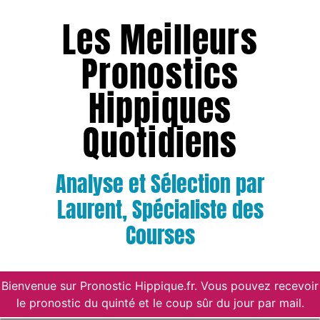
Les Meilleurs
Pronostics
Hippiques
Quotidiens
Analyse et Sélection par
Laurent, Spécialiste des
Courses
Bienvenue sur Pronostic Hippique.fr. Vous pouvez recevoir
le pronostic du quinté et le coup sûr du jour par mail.