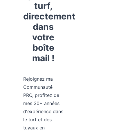
turf,
directement
dans
votre
boîte
mail !
Rejoignez ma
Communauté
PRO, profitez de
mes 30+ années
d'expérience dans
le turf et des
tuyaux en