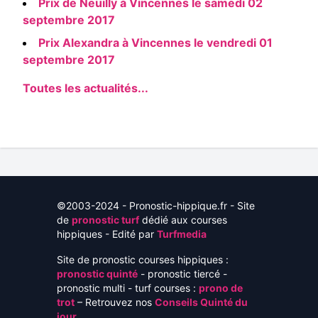
Prix de Neuilly à Vincennes le samedi 02
septembre 2017
Prix Alexandra à Vincennes le vendredi 01
septembre 2017
Toutes les actualités...
©2003-2024 - Pronostic-hippique.fr - Site
de
pronostic turf
dédié aux courses
hippiques - Edité par
Turfmedia
Site de pronostic courses hippiques :
pronostic quinté
- pronostic tiercé -
pronostic multi - turf courses :
prono de
trot
– Retrouvez nos
Conseils Quinté du
jour