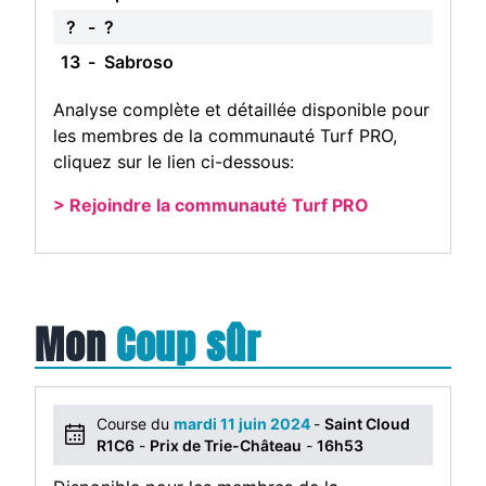
?
-
?
13
-
Sabroso
Analyse complète et détaillée disponible pour
les membres de la communauté Turf PRO,
cliquez sur le lien ci-dessous:
> Rejoindre la communauté Turf PRO
Mon
Coup sûr
Course du
mardi 11 juin 2024
-
Saint Cloud
R1C6
-
Prix de Trie-Château
-
16h53