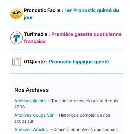
Pronostic Facile :
1er Pronostic quinté du
jour
Turfmedia :
Première gazette quotidienne
française
01Quinté :
Pronostic hippique quinté
Nos Archives
Archives Quinté
- Tous nos pronostics quinté depuis
2003
Archives Coups Sûr
- Historique complet de nos
coups sûr
Archives Articles
- Conseils et analyses des courses