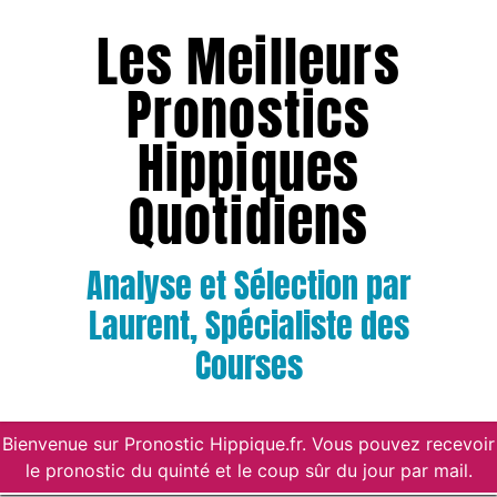
Les Meilleurs
Pronostics
Hippiques
Quotidiens
Analyse et Sélection par
Laurent, Spécialiste des
Courses
Bienvenue sur Pronostic Hippique.fr. Vous pouvez recevoir
le pronostic du quinté et le coup sûr du jour par mail.