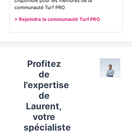
Disponible pour les membres de la
communauté Turf PRO
> Rejoindre la communauté Turf PRO
Profitez
de
l'expertise
de
Laurent,
votre
spécialiste