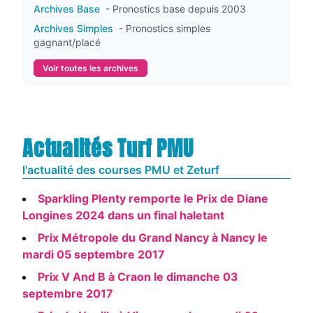
Archives Base
- Pronostics base depuis 2003
Archives Simples
- Pronostics simples
gagnant/placé
Voir toutes les archives
Actualités Turf PMU
l'actualité des courses PMU et Zeturf
Sparkling Plenty remporte le Prix de Diane
Longines 2024 dans un final haletant
Prix Métropole du Grand Nancy à Nancy le
mardi 05 septembre 2017
Prix V And B à Craon le dimanche 03
septembre 2017