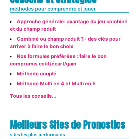
méthodes pour comprendre et jouer
Approche générale: avantage du jeu combiné
et du champ réduit
Combiné ou champ réduit ? : des clés pour
arriver à faire le bon choix
Nos formules préférées : faire le bon
compromis coût/écart/gain
Méthode couplé
Méthode Multi en 4 et Multi en 5
Tous les conseils...
Meilleurs Sites de Pronostics
sites les plus performants