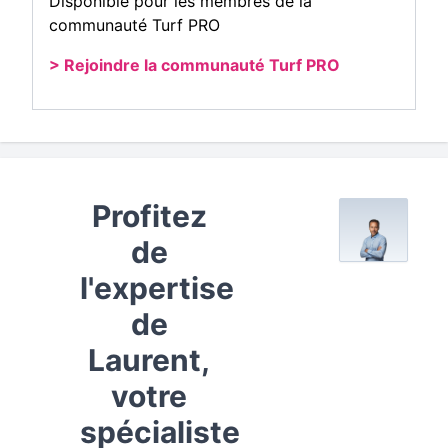
Disponible pour les membres de la
communauté Turf PRO
> Rejoindre la communauté Turf PRO
Profitez
de
l'expertise
de
Laurent,
votre
spécialiste