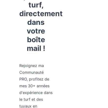
turf,
directement
dans
votre
boîte
mail !
Rejoignez ma
Communauté
PRO, profitez de
mes 30+ années
d'expérience dans
le turf et des
tuyaux en