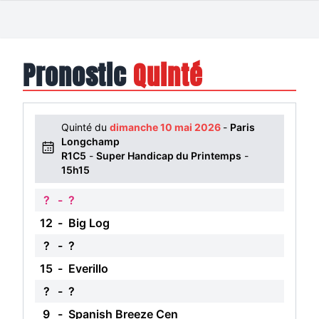
Pronostic
Quinté
Quinté du
dimanche 10 mai 2026
-
Paris
Longchamp
R1C5
-
Super Handicap du Printemps
-
15h15
?
-
?
12
-
Big Log
?
-
?
15
-
Everillo
?
-
?
9
-
Spanish Breeze Cen