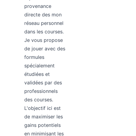
provenance
directe des mon
réseau personnel
dans les courses.
Je vous propose
de jouer avec des
formules
spécialement
étudiées et
validées par des
professionnels
des courses.
L'objectif ici est
de maximiser les
gains potentiels
en minimisant les