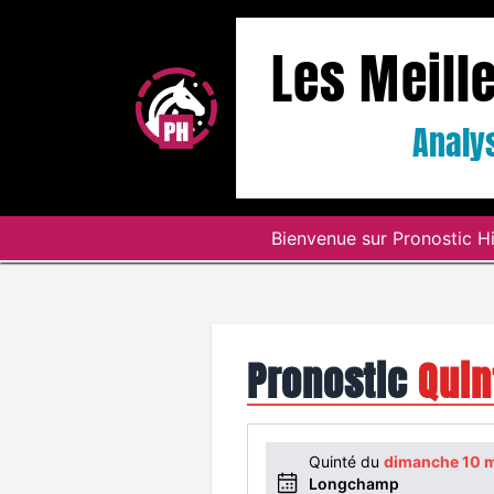
Les Meill
Analys
Bienvenue sur Pronostic Hi
Pronostic
Quin
Quinté du
dimanche 10 
Longchamp