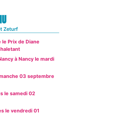
MU
t Zeturf
 le Prix de Diane
 haletant
Nancy à Nancy le mardi
dimanche 03 septembre
es le samedi 02
s le vendredi 01