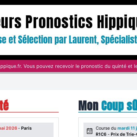
eurs Pronostics Hippi
e et Sélection par Laurent, Spéciali
ppique.fr. Vous pouvez recevoir le pronostic du quinté et le
té
Mon
Coup sû
mai 2026
-
Paris
Course du
mardi 11
R1C6
-
Prix de Trie