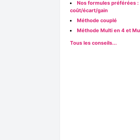
Nos formules préférées :
coût/écart/gain
Méthode couplé
Méthode Multi en 4 et Mul
Tous les conseils...