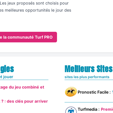
 Les jeux proposés sont choisis pour
s meilleures opportunités le jour des
re la communauté Turf PRO
égies
Meilleurs Site
t jouer
sites les plus performants
age du jeu combiné et
Pronostic Facile :
 : des clés pour arriver
Turfmedia :
Premi