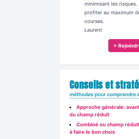
minimisant les risques.
profiter au maximum de
courses.
Laurent
> Rejoind
Conseils et strat
méthodes pour comprendre e
Approche générale: avant
du champ réduit
Combiné ou champ réduit ?
à faire le bon choix