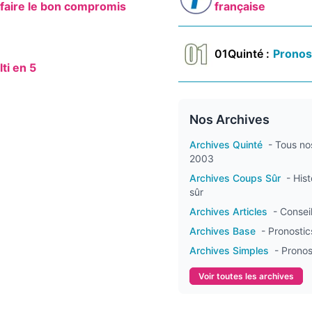
 faire le bon compromis
française
01Quinté :
Pronos
ti en 5
Nos Archives
Archives Quinté
- Tous no
2003
Archives Coups Sûr
- His
sûr
Archives Articles
- Consei
Archives Base
- Pronosti
Archives Simples
- Prono
Voir toutes les archives