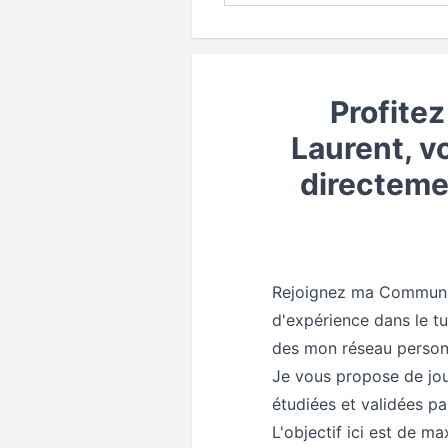
Profitez
Laurent, vo
directeme
Rejoignez ma Communa
d'expérience dans le t
des mon réseau personn
Je vous propose de jo
étudiées et validées pa
L'objectif ici est de ma