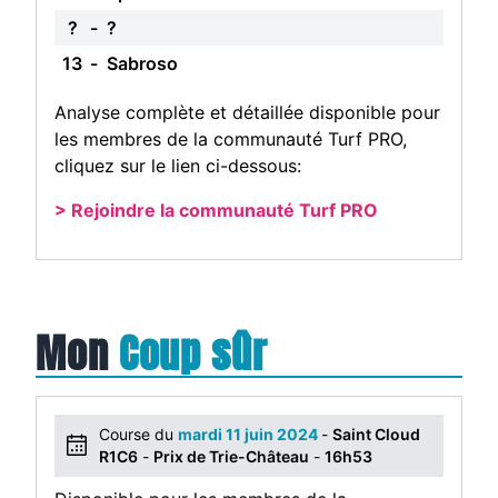
?
-
?
13
-
Sabroso
Analyse complète et détaillée disponible pour
les membres de la communauté Turf PRO,
cliquez sur le lien ci-dessous:
> Rejoindre la communauté Turf PRO
Mon
Coup sûr
Course du
mardi 11 juin 2024
-
Saint Cloud
R1C6
-
Prix de Trie-Château
-
16h53