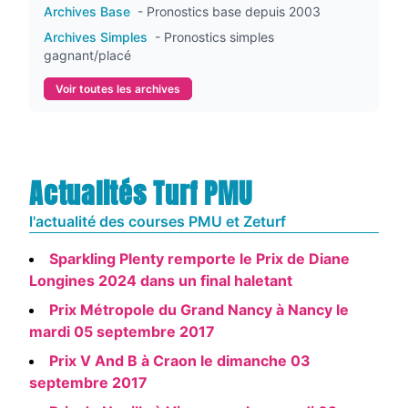
Archives Base
- Pronostics base depuis 2003
Archives Simples
- Pronostics simples
gagnant/placé
Voir toutes les archives
Actualités Turf PMU
l'actualité des courses PMU et Zeturf
Sparkling Plenty remporte le Prix de Diane
Longines 2024 dans un final haletant
Prix Métropole du Grand Nancy à Nancy le
mardi 05 septembre 2017
Prix V And B à Craon le dimanche 03
septembre 2017