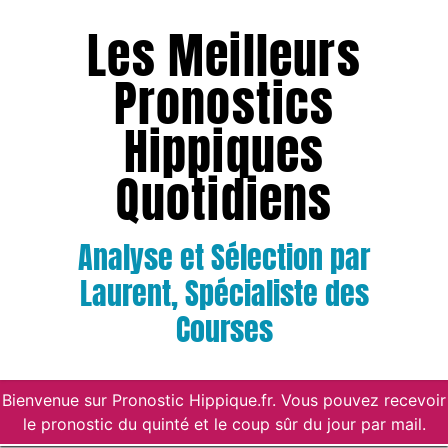
Les Meilleurs
Pronostics
Hippiques
Quotidiens
Analyse et Sélection par
Laurent, Spécialiste des
Courses
Bienvenue sur Pronostic Hippique.fr. Vous pouvez recevoir
le pronostic du quinté et le coup sûr du jour par mail.