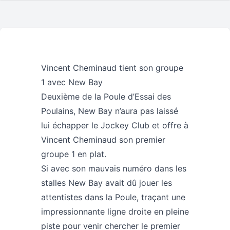
Vincent Cheminaud tient son groupe
1 avec New Bay
Deuxième de la Poule d’Essai des
Poulains, New Bay n’aura pas laissé
lui échapper le Jockey Club et offre à
Vincent Cheminaud son premier
groupe 1 en plat.
Si avec son mauvais numéro dans les
stalles New Bay avait dû jouer les
attentistes dans la Poule, traçant une
impressionnante ligne droite en pleine
piste pour venir chercher le premier