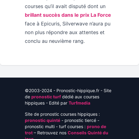
courses qu’il avait disputé dont un
brillant succès dans le prix La Force
face à Epicuris, Silverwave n’aura pu
non plus répondre aux attentes et
conclu au neuvième rang.
©2003-2024 - Pronostic-hippique.fr - Site
de
pronostic turf
dédié aux courses
hippiques - Edité par
Turfmedia
Site de pronostic courses hippiques :
pronostic quinté
- pronostic tiercé -
pronostic multi - turf courses :
prono de
trot
– Retrouvez nos
Conseils Quinté du
jour