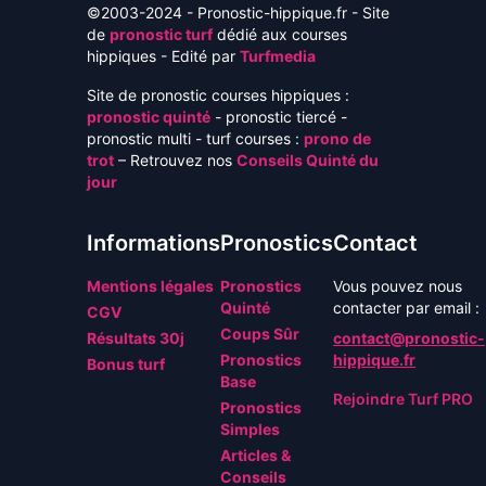
©2003-2024 - Pronostic-hippique.fr - Site
de
pronostic turf
dédié aux courses
hippiques - Edité par
Turfmedia
Site de pronostic courses hippiques :
pronostic quinté
- pronostic tiercé -
pronostic multi - turf courses :
prono de
trot
– Retrouvez nos
Conseils Quinté du
jour
Informations
Pronostics
Contact
Mentions légales
Pronostics
Vous pouvez nous
Quinté
contacter par email :
CGV
Coups Sûr
Résultats 30j
contact@pronostic-
Pronostics
hippique.fr
Bonus turf
Base
Rejoindre Turf PRO
Pronostics
Simples
Articles &
Conseils