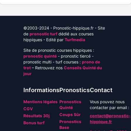
©2003-2024 - Pronostic-hippique.fr - Site
de
pronostic turf
dédié aux courses
hippiques - Edité par
Turfmedia
Site de pronostic courses hippiques :
pronostic quinté
- pronostic tiercé -
pronostic multi - turf courses :
prono de
trot
– Retrouvez nos
Conseils Quinté du
jour
Informations
Pronostics
Contact
Mentions légales
Pronostics
Vous pouvez nous
Quinté
contacter par email :
CGV
Coups Sûr
Résultats 30j
contact@pronostic-
Pronostics
hippique.fr
Bonus turf
Base