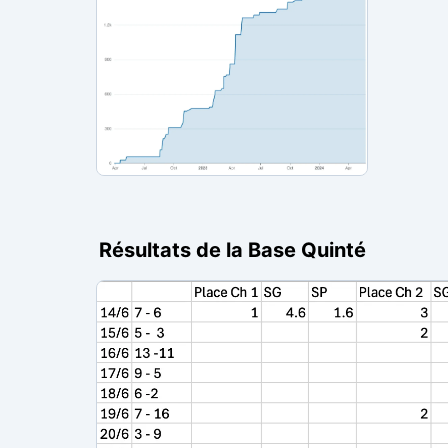
Résultats de la Base Quinté