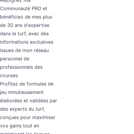
Rejoignez ma
Communauté PRO et
bénéficiez de mes plus
de 30 ans d'expertise
dans le turf, avec des
informations exclusives
issues de mon réseau
personnel de
professionnels des
courses.
Profitez de formules de
jeu minutieusement
élaborées et validées par
des experts du turf,
conçues pour maximiser
vos gains tout en