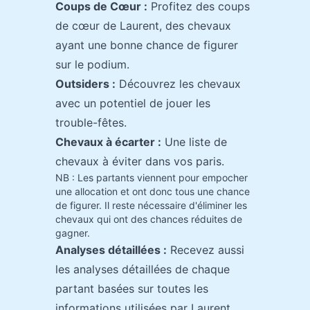
Coups de Cœur :
Profitez des coups
de cœur de Laurent, des chevaux
ayant une bonne chance de figurer
sur le podium.
Outsiders :
Découvrez les chevaux
avec un potentiel de jouer les
trouble-fêtes.
Chevaux à écarter :
Une liste de
chevaux à éviter dans vos paris.
NB : Les partants viennent pour empocher
une allocation et ont donc tous une chance
de figurer. Il reste nécessaire d'éliminer les
chevaux qui ont des chances réduites de
gagner.
Analyses détaillées :
Recevez aussi
les analyses détaillées de chaque
partant basées sur toutes les
informations utilisées par Laurent