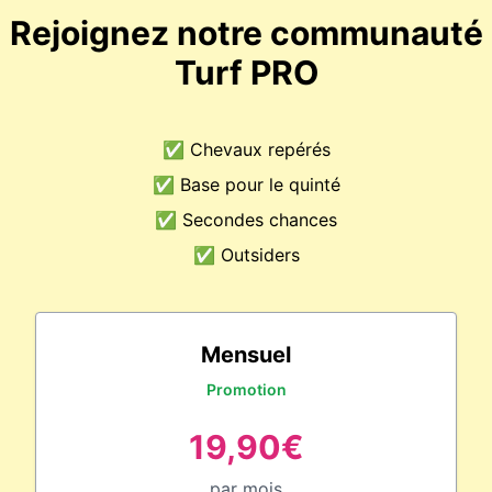
Rejoignez notre communauté
Turf PRO
✅ Chevaux repérés
✅ Base pour le quinté
✅ Secondes chances
✅ Outsiders
Mensuel
Promotion
19,90€
par mois