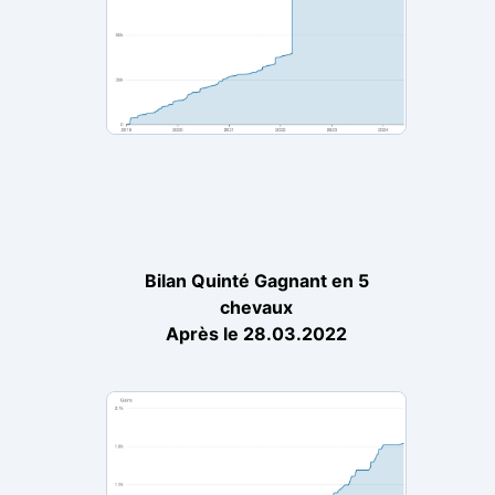
Bilan Quinté Gagnant en 5
chevaux
Après le 28.03.2022