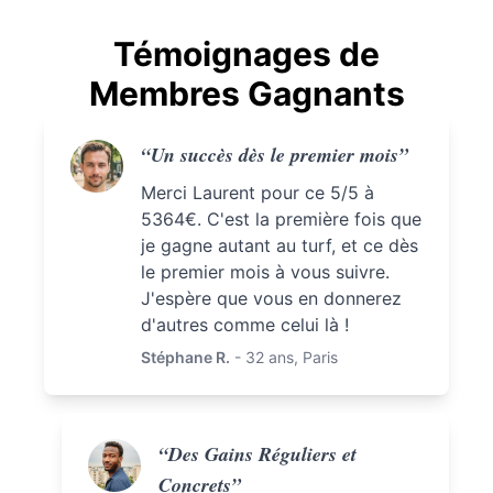
Témoignages de
Membres Gagnants
“Un succès dès le premier mois”
Merci Laurent pour ce 5/5 à
5364€. C'est la première fois que
je gagne autant au turf, et ce dès
le premier mois à vous suivre.
J'espère que vous en donnerez
d'autres comme celui là !
Stéphane R.
- 32 ans, Paris
“Des Gains Réguliers et
Concrets”