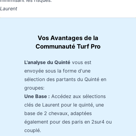
minimisant les risques.
Laurent
Vos Avantages de la
Communauté Turf Pro
L'analyse du Quinté
vous est
envoyée sous la forme d'une
sélection des partants du Quinté en
groupes:
Une Base :
Accédez aux sélections
clés de Laurent pour le quinté, une
base de 2 chevaux, adaptées
également pour des paris en 2sur4 ou
couplé.