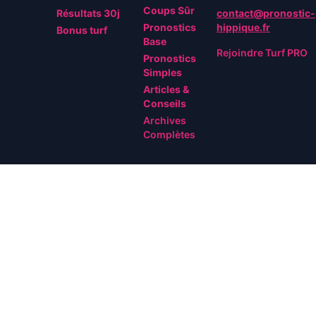
Coups Sûr
Résultats 30j
contact@pronostic-
Pronostics
hippique.fr
Bonus turf
Base
Rejoindre Turf PRO
Pronostics
Simples
Articles &
Conseils
Archives
Complètes