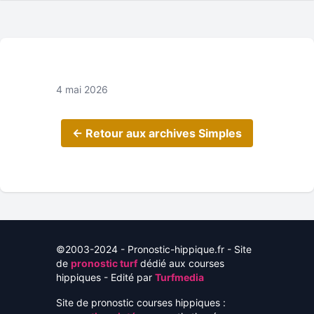
4 mai 2026
← Retour aux archives Simples
©2003-2024 - Pronostic-hippique.fr - Site
de
pronostic turf
dédié aux courses
hippiques - Edité par
Turfmedia
Site de pronostic courses hippiques :