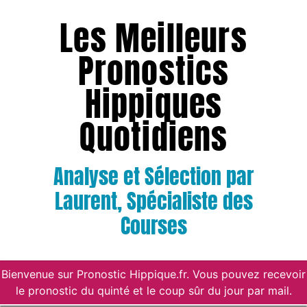
Les Meilleurs
Pronostics
Hippiques
Quotidiens
Analyse et Sélection par
Laurent, Spécialiste des
Courses
Bienvenue sur Pronostic Hippique.fr. Vous pouvez recevoir
le pronostic du quinté et le coup sûr du jour par mail.