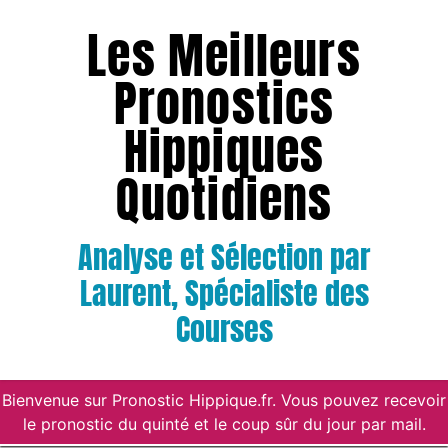
Les Meilleurs
Pronostics
Hippiques
Quotidiens
Analyse et Sélection par
Laurent, Spécialiste des
Courses
Bienvenue sur Pronostic Hippique.fr. Vous pouvez recevoir
le pronostic du quinté et le coup sûr du jour par mail.