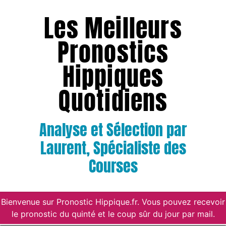
Les Meilleurs
Pronostics
Hippiques
Quotidiens
Analyse et Sélection par
Laurent, Spécialiste des
Courses
Bienvenue sur Pronostic Hippique.fr. Vous pouvez recevoir
le pronostic du quinté et le coup sûr du jour par mail.