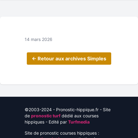
14 mars 2026
← Retour aux archives Simples
©2003-2024 - Pronostic-hippique.fr - Site
de
pronostic turf
dédié aux courses
hippiques - Edité par
Turfmedia
Site de pronostic courses hippiques :