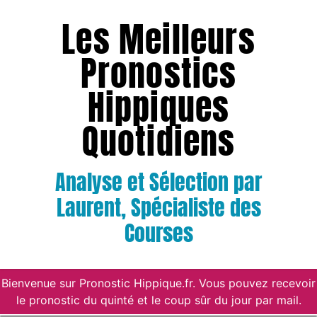
Les Meilleurs
Pronostics
Hippiques
Quotidiens
Analyse et Sélection par
Laurent, Spécialiste des
Courses
Bienvenue sur Pronostic Hippique.fr. Vous pouvez recevoir
le pronostic du quinté et le coup sûr du jour par mail.