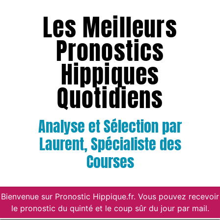
Les Meilleurs
Pronostics
Hippiques
Quotidiens
Analyse et Sélection par
Laurent, Spécialiste des
Courses
Bienvenue sur Pronostic Hippique.fr. Vous pouvez recevoir
le pronostic du quinté et le coup sûr du jour par mail.