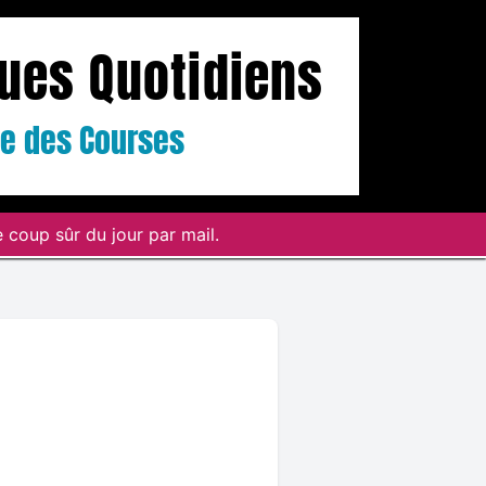
ques Quotidiens
ste des Courses
 coup sûr du jour par mail.