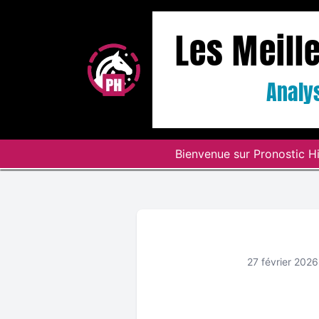
Les Meill
Analys
Bienvenue sur Pronostic Hi
27 février 2026