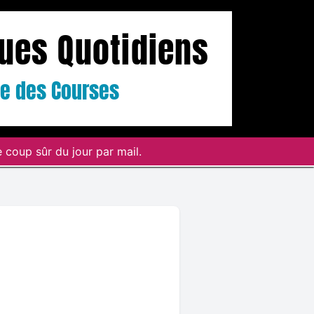
ques Quotidiens
ste des Courses
 coup sûr du jour par mail.