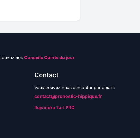
trouvez nos
Conseils Quinté du jour
Contact
Vous pouvez nous contacter par email :
contact@pronostic-hippique.fr
Rejoindre Turf PRO