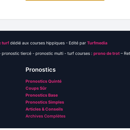
 turf
dédié aux courses hippiques - Edité par
Turfmedia
 pronostic tiercé - pronostic multi - turf courses :
prono de trot
– Re
Pronostics
Pronostics Quinté
Coups Sûr
Pronostics Base
Pronostics Simples
Articles & Conseils
Archives Complètes