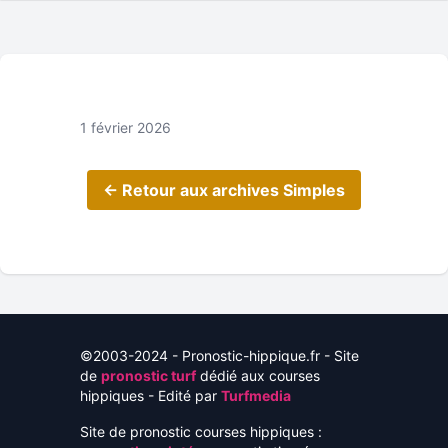
1 février 2026
← Retour aux archives Simples
©2003-2024 - Pronostic-hippique.fr - Site
de
pronostic turf
dédié aux courses
hippiques - Edité par
Turfmedia
Site de pronostic courses hippiques :