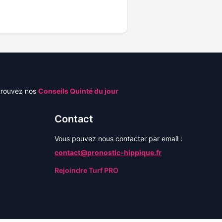
trouvez nos
Conseils Quinté du jour
Contact
Vous pouvez nous contacter par email :
contact@pronostic-hippique.fr
Rejoindre Turf PRO