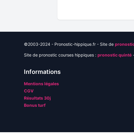
©2003-2024 - Pronostic-hippique.fr - Site de
pronostic
Site de pronostic courses hippiques :
pronostic quinté
-
Informations
Mentions légales
CGV
Résultats 30j
Bonus turf