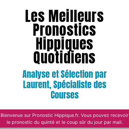
Les Meilleurs
Pronostics
Hippiques
Quotidiens
Analyse et Sélection par
Laurent, Spécialiste des
Courses
Bienvenue sur Pronostic Hippique.fr. Vous pouvez recevoir
le pronostic du quinté et le coup sûr du jour par mail.