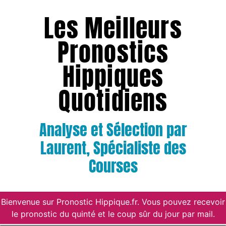
Les Meilleurs
Pronostics
Hippiques
Quotidiens
Analyse et Sélection par
Laurent, Spécialiste des
Courses
Bienvenue sur Pronostic Hippique.fr. Vous pouvez recevoir
le pronostic du quinté et le coup sûr du jour par mail.