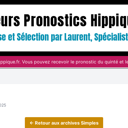
eurs Pronostics Hippi
e et Sélection par Laurent, Spéciali
ppique.fr. Vous pouvez recevoir le pronostic du quinté et le
025
← Retour aux archives Simples