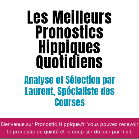
Les Meilleurs
Pronostics
Hippiques
Quotidiens
Analyse et Sélection par
Laurent, Spécialiste des
Courses
Bienvenue sur Pronostic Hippique.fr. Vous pouvez recevoir
le pronostic du quinté et le coup sûr du jour par mail.