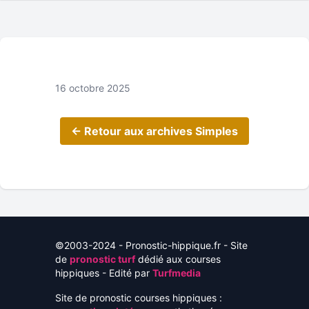
16 octobre 2025
← Retour aux archives Simples
©2003-2024 - Pronostic-hippique.fr - Site
de
pronostic turf
dédié aux courses
hippiques - Edité par
Turfmedia
Site de pronostic courses hippiques :