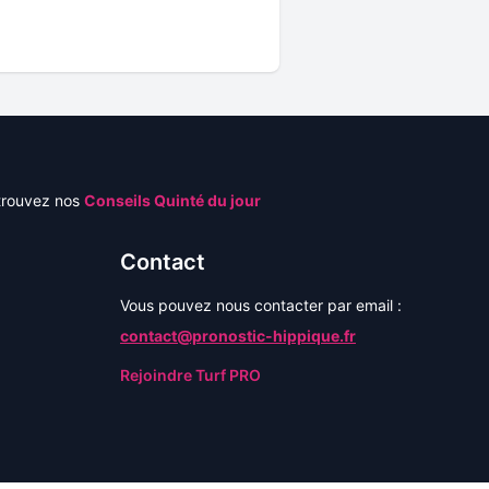
trouvez nos
Conseils Quinté du jour
Contact
Vous pouvez nous contacter par email :
contact@pronostic-hippique.fr
Rejoindre Turf PRO