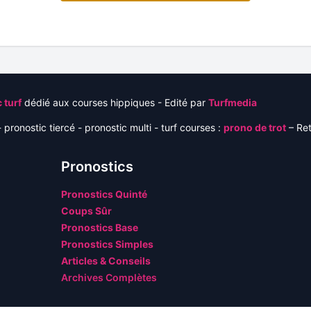
 turf
dédié aux courses hippiques - Edité par
Turfmedia
 pronostic tiercé - pronostic multi - turf courses :
prono de trot
– Re
Pronostics
Pronostics Quinté
Coups Sûr
Pronostics Base
Pronostics Simples
Articles & Conseils
Archives Complètes