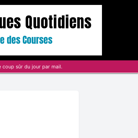
ques Quotidiens
ste des Courses
 coup sûr du jour par mail.