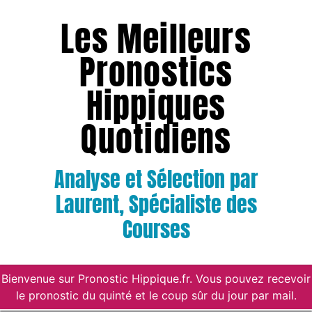
Les Meilleurs
Pronostics
Hippiques
Quotidiens
Analyse et Sélection par
Laurent, Spécialiste des
Courses
Bienvenue sur Pronostic Hippique.fr. Vous pouvez recevoir
le pronostic du quinté et le coup sûr du jour par mail.