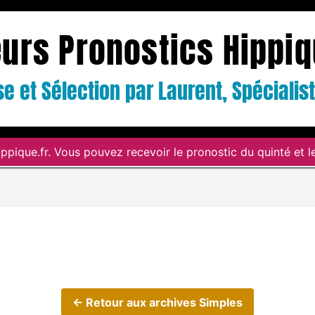
eurs Pronostics Hippi
e et Sélection par Laurent, Spéciali
ppique.fr. Vous pouvez recevoir le pronostic du quinté et le
← Retour aux archives Simples