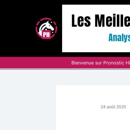
Les Meill
Analys
Bienvenue sur Pronostic Hi
24 août 2025