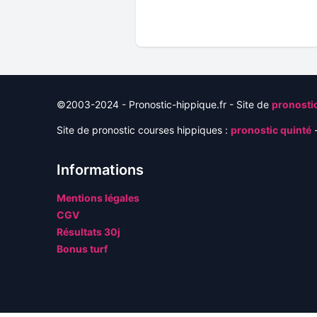
©2003-2024 - Pronostic-hippique.fr - Site de
pronostic
Site de pronostic courses hippiques :
pronostic quinté
-
Informations
Mentions légales
CGV
Résultats 30j
Bonus turf