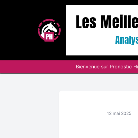
Les Meill
Analys
Bienvenue sur Pronostic Hi
12 mai 2025