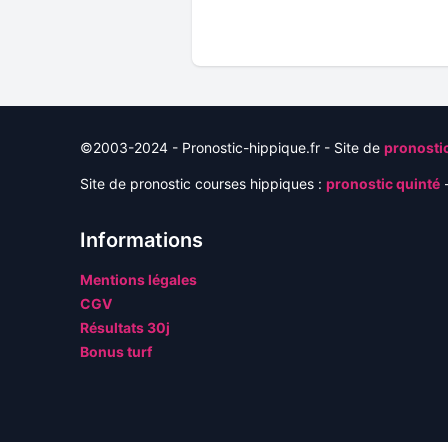
©2003-2024 - Pronostic-hippique.fr - Site de
pronostic
Site de pronostic courses hippiques :
pronostic quinté
-
Informations
Mentions légales
CGV
Résultats 30j
Bonus turf