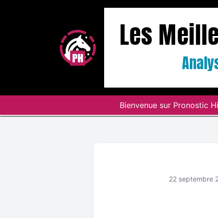
Les Meill
Analys
Bienvenue sur Pronostic Hi
22 septembre 