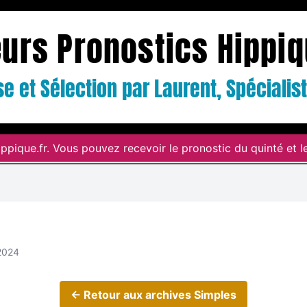
eurs Pronostics Hippi
e et Sélection par Laurent, Spéciali
ppique.fr. Vous pouvez recevoir le pronostic du quinté et le
2024
← Retour aux archives Simples