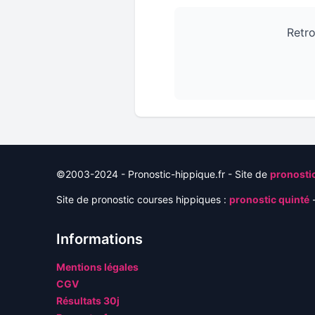
Retro
©2003-2024 - Pronostic-hippique.fr - Site de
pronostic
Site de pronostic courses hippiques :
pronostic quinté
-
Informations
Mentions légales
CGV
Résultats 30j