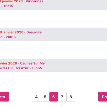
0 janvier 2026
-
Vincennes
z
-
15h15
9 janvier 2026
-
Deauville
an
-
20h15
anvier 2026
-
Cagnes Sur Mer
e d'Azur - Ici Azur
-
13h55
nts
4
5
6
7
8
Pr