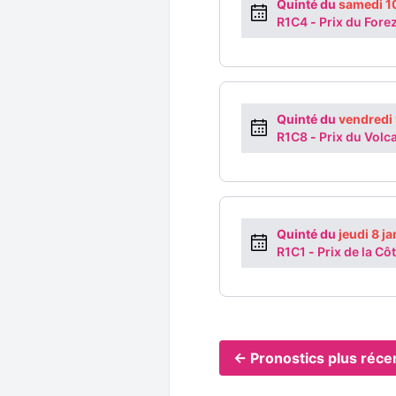
Quinté du
samedi 1
R1C4
-
Prix du Fore
Quinté du
vendredi 
R1C8
-
Prix du Volc
Quinté du
jeudi 8 j
R1C1
-
Prix de la Côt
← Pronostics plus réce