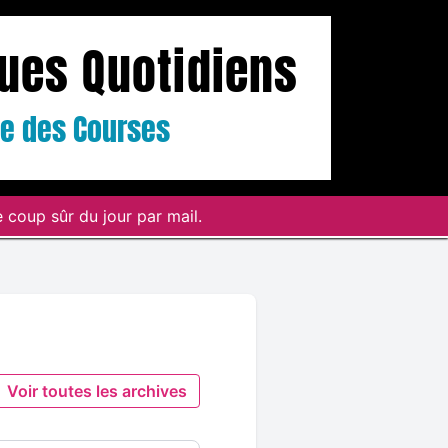
ques Quotidiens
ste des Courses
 coup sûr du jour par mail.
Voir toutes les archives