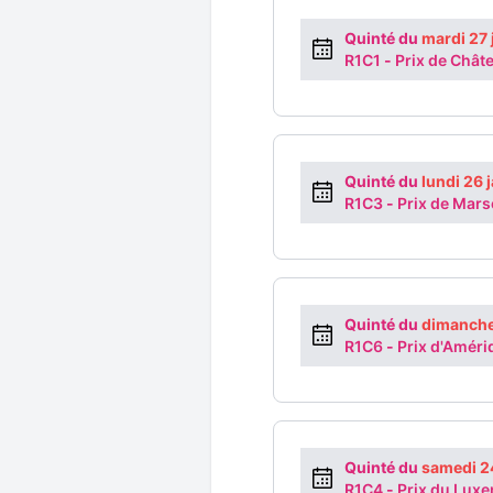
Quinté du
mardi 27
R1C1
-
Prix de Chât
Quinté du
lundi 26 
R1C3
-
Prix de Marse
Quinté du
dimanche
R1C6
-
Prix d'Améri
Quinté du
samedi 2
R1C4
-
Prix du Lux