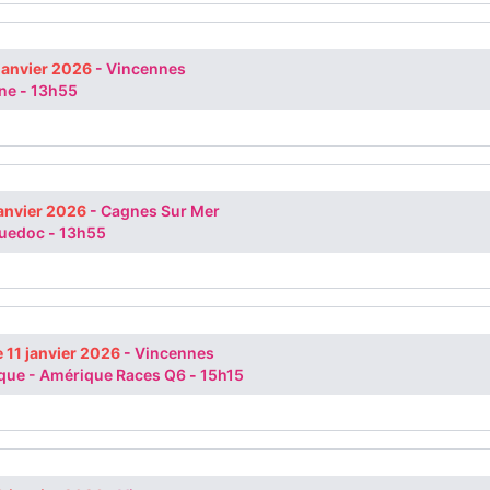
 janvier 2026
-
Vincennes
nne
-
13h55
janvier 2026
-
Cagnes Sur Mer
guedoc
-
13h55
 11 janvier 2026
-
Vincennes
ique - Amérique Races Q6
-
15h15