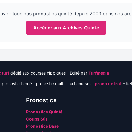
uvez tous nos pronostics quinté depuis 2003 dans nos arc
Accéder aux Archives Quinté
 turf
dédié aux courses hippiques - Edité par
Turfmedia
 pronostic tiercé - pronostic multi - turf courses :
prono de trot
– Re
Pronostics
Pronostics Quinté
Coups Sûr
Pronostics Base