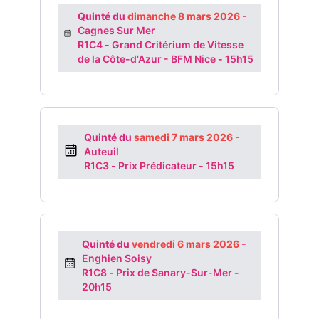
Quinté du
dimanche 8 mars 2026
-
Cagnes Sur Mer
R1C4
-
Grand Critérium de Vitesse
de la Côte-d'Azur - BFM Nice
-
15h15
Quinté du
samedi 7 mars 2026
-
Auteuil
R1C3
-
Prix Prédicateur
-
15h15
Quinté du
vendredi 6 mars 2026
-
Enghien Soisy
R1C8
-
Prix de Sanary-Sur-Mer
-
20h15