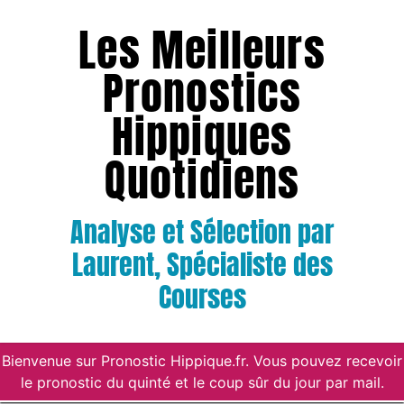
Les Meilleurs
Pronostics
Hippiques
Quotidiens
Analyse et Sélection par
Laurent, Spécialiste des
Courses
Bienvenue sur Pronostic Hippique.fr. Vous pouvez recevoir
le pronostic du quinté et le coup sûr du jour par mail.