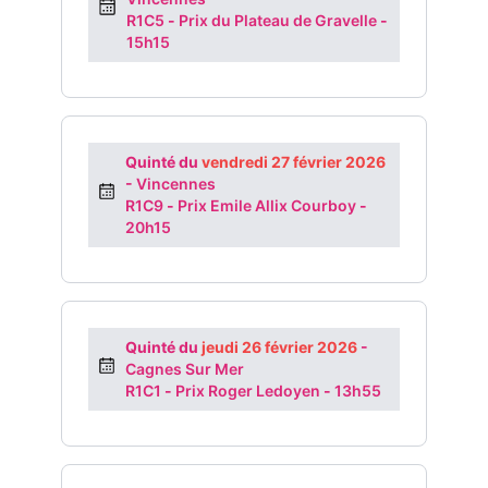
R1C5
-
Prix du Plateau de Gravelle
-
15h15
Quinté du
vendredi 27 février 2026
-
Vincennes
R1C9
-
Prix Emile Allix Courboy
-
20h15
Quinté du
jeudi 26 février 2026
-
Cagnes Sur Mer
R1C1
-
Prix Roger Ledoyen
-
13h55