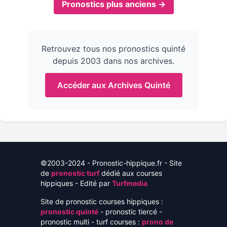
Pronostics plus anciens →
Retrouvez tous nos pronostics quinté
depuis 2003 dans nos archives.
Accéder aux Archives Quinté
©2003-2024 - Pronostic-hippique.fr - Site
de
pronostic turf
dédié aux courses
hippiques - Edité par
Turfmedia
Site de pronostic courses hippiques :
pronostic quinté
- pronostic tiercé -
pronostic multi - turf courses :
prono de