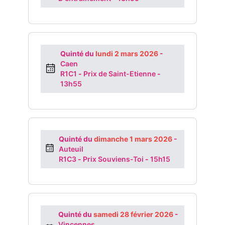
Quinté du
lundi 2 mars 2026
-
Caen
R1C1
-
Prix de Saint-Etienne
-
13h55
Quinté du
dimanche 1 mars 2026
-
Auteuil
R1C3
-
Prix Souviens-Toi
-
15h15
Quinté du
samedi 28 février 2026
-
Vincennes