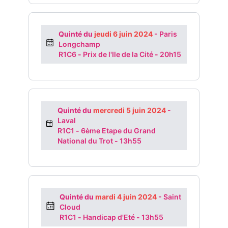
Quinté du
jeudi 6 juin 2024
-
Paris
Longchamp
R1C6
-
Prix de l'Ile de la Cité
-
20h15
Quinté du
mercredi 5 juin 2024
-
Laval
R1C1
-
6ème Etape du Grand
National du Trot
-
13h55
Quinté du
mardi 4 juin 2024
-
Saint
Cloud
R1C1
-
Handicap d'Eté
-
13h55