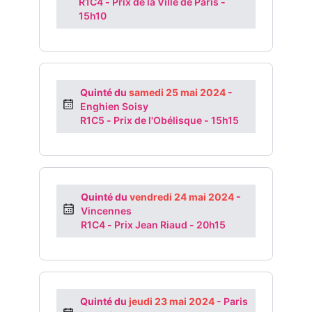
R1C4
-
Prix de la Ville de Paris
-
15h10
Quinté du
samedi 25 mai 2024
-
Enghien Soisy
R1C5
-
Prix de l'Obélisque
-
15h15
Quinté du
vendredi 24 mai 2024
-
Vincennes
R1C4
-
Prix Jean Riaud
-
20h15
Quinté du
jeudi 23 mai 2024
-
Paris