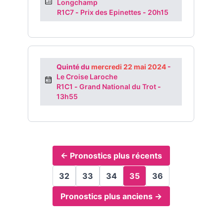
Longchamp
R1C7
-
Prix des Epinettes
-
20h15
Quinté du
mercredi 22 mai 2024
-
Le Croise Laroche
R1C1
-
Grand National du Trot
-
13h55
← Pronostics plus récents
32
33
34
35
36
Pronostics plus anciens →