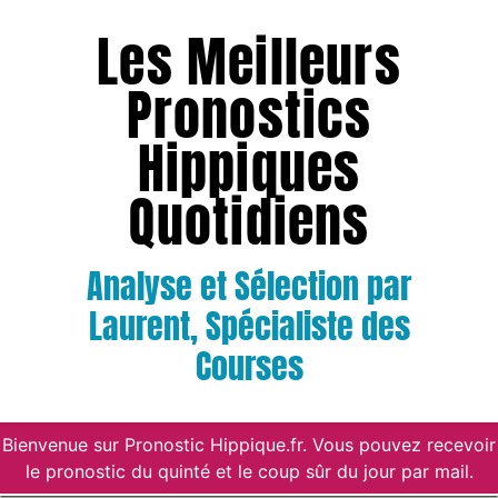
Les Meilleurs
Pronostics
Hippiques
Quotidiens
Analyse et Sélection par
Laurent, Spécialiste des
Courses
Bienvenue sur Pronostic Hippique.fr. Vous pouvez recevoir
le pronostic du quinté et le coup sûr du jour par mail.