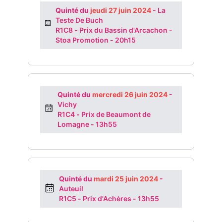
Quinté du
jeudi 27 juin 2024
-
La
Teste De Buch
R1C8
-
Prix du Bassin d'Arcachon -
Stoa Promotion
-
20h15
Quinté du
mercredi 26 juin 2024
-
Vichy
R1C4
-
Prix de Beaumont de
Lomagne
-
13h55
Quinté du
mardi 25 juin 2024
-
Auteuil
R1C5
-
Prix d'Achères
-
13h55