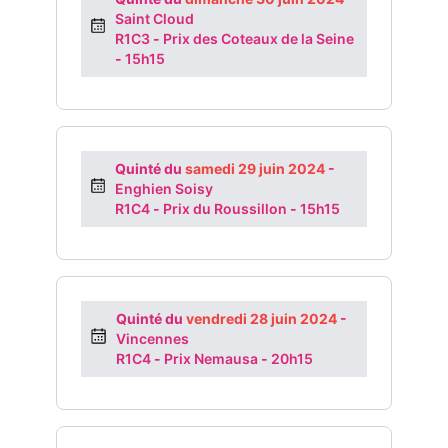
Saint Cloud
R1C3
-
Prix des Coteaux de la Seine
-
15h15
Quinté du
samedi 29 juin 2024
-
Enghien Soisy
R1C4
-
Prix du Roussillon
-
15h15
Quinté du
vendredi 28 juin 2024
-
Vincennes
R1C4
-
Prix Nemausa
-
20h15