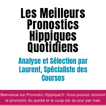
Les Meilleurs
Pronostics
Hippiques
Quotidiens
Analyse et Sélection par
Laurent, Spécialiste des
Courses
Bienvenue sur Pronostic Hippique.fr. Vous pouvez recevoir
le pronostic du quinté et le coup sûr du jour par mail.