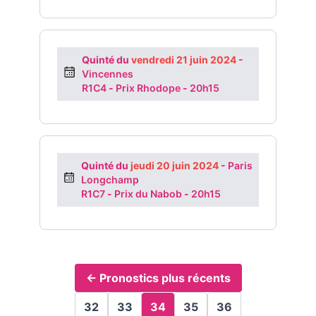
Quinté du
vendredi 21 juin 2024
-
Vincennes
R1C4
-
Prix Rhodope
-
20h15
Quinté du
jeudi 20 juin 2024
-
Paris
Longchamp
R1C7
-
Prix du Nabob
-
20h15
← Pronostics plus récents
32
33
34
35
36