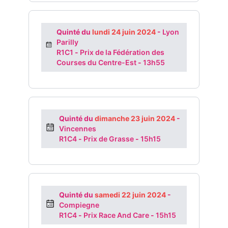
Quinté du
lundi 24 juin 2024
-
Lyon
Parilly
R1C1
-
Prix de la Fédération des
Courses du Centre-Est
-
13h55
Quinté du
dimanche 23 juin 2024
-
Vincennes
R1C4
-
Prix de Grasse
-
15h15
Quinté du
samedi 22 juin 2024
-
Compiegne
R1C4
-
Prix Race And Care
-
15h15