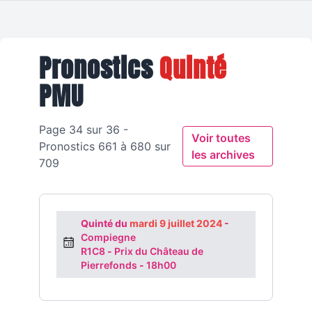
Pronostics
Quinté
PMU
Page 34 sur 36 -
Voir toutes
Pronostics 661 à 680 sur
les archives
709
Quinté du
mardi 9 juillet 2024
-
Compiegne
R1C8
-
Prix du Château de
Pierrefonds
-
18h00