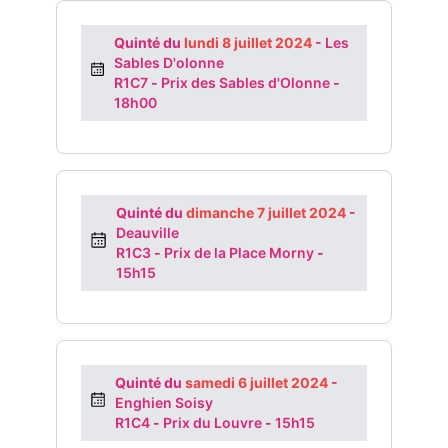
Quinté du
lundi 8 juillet 2024
-
Les
Sables D'olonne
R1C7
-
Prix des Sables d'Olonne
-
18h00
Quinté du
dimanche 7 juillet 2024
-
Deauville
R1C3
-
Prix de la Place Morny
-
15h15
Quinté du
samedi 6 juillet 2024
-
Enghien Soisy
R1C4
-
Prix du Louvre
-
15h15