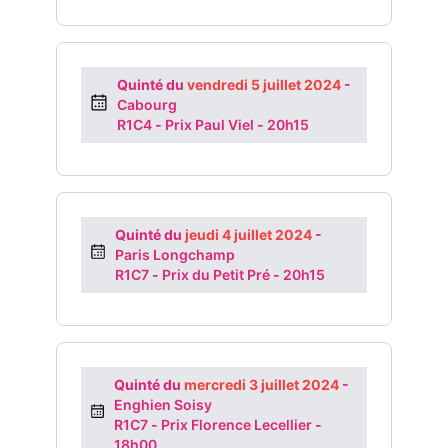
Quinté du
vendredi 5 juillet 2024
-
Cabourg
R1C4
-
Prix Paul Viel
-
20h15
Quinté du
jeudi 4 juillet 2024
-
Paris Longchamp
R1C7
-
Prix du Petit Pré
-
20h15
Quinté du
mercredi 3 juillet 2024
-
Enghien Soisy
R1C7
-
Prix Florence Lecellier
-
18h00