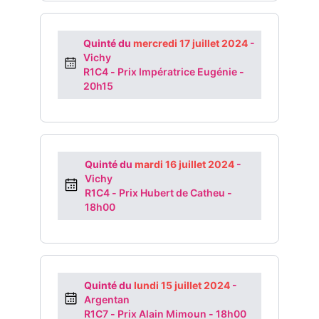
Quinté du
mercredi 17 juillet 2024
-
Vichy
R1C4
-
Prix Impératrice Eugénie
-
20h15
Quinté du
mardi 16 juillet 2024
-
Vichy
R1C4
-
Prix Hubert de Catheu
-
18h00
Quinté du
lundi 15 juillet 2024
-
Argentan
R1C7
-
Prix Alain Mimoun
-
18h00