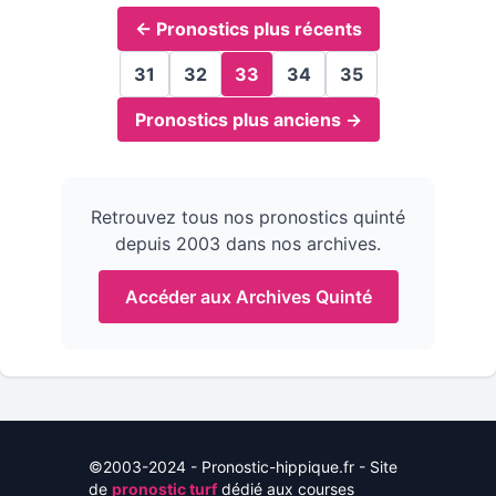
← Pronostics plus récents
31
32
33
34
35
Pronostics plus anciens →
Retrouvez tous nos pronostics quinté
depuis 2003 dans nos archives.
Accéder aux Archives Quinté
©2003-2024 - Pronostic-hippique.fr - Site
de
pronostic turf
dédié aux courses