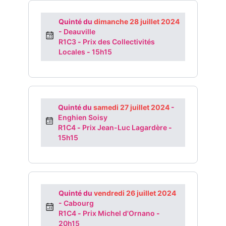
Quinté du
dimanche 28 juillet 2024
-
Deauville
R1C3
-
Prix des Collectivités
Locales
-
15h15
Quinté du
samedi 27 juillet 2024
-
Enghien Soisy
R1C4
-
Prix Jean-Luc Lagardère
-
15h15
Quinté du
vendredi 26 juillet 2024
-
Cabourg
R1C4
-
Prix Michel d'Ornano
-
20h15