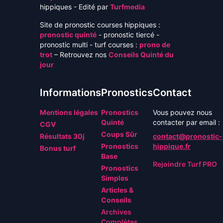
hippiques - Edité par
Turfmedia
Site de pronostic courses hippiques :
pronostic quinté
- pronostic tiercé -
pronostic multi - turf courses :
prono de
trot
– Retrouvez nos
Conseils Quinté du
jour
Informations
Pronostics
Contact
Mentions légales
Pronostics
Vous pouvez nous
Quinté
contacter par email :
CGV
Coups Sûr
Résultats 30j
contact@pronostic-
Pronostics
hippique.fr
Bonus turf
Base
Rejoindre Turf PRO
Pronostics
Simples
Articles &
Conseils
Archives
Complètes