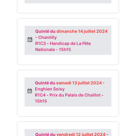
Quinté du
dimanche 14 juillet 2024
-
Chantilly
R1C3
-
Handicap de La Fête
Nationale
-
15h15
Quinté du
samedi 13 juillet 2024
-
Enghien Soisy
R1C4
-
Prix du Palais de Chaillot
-
15h15
Quinté du
vendredi 12 juillet 2024
-