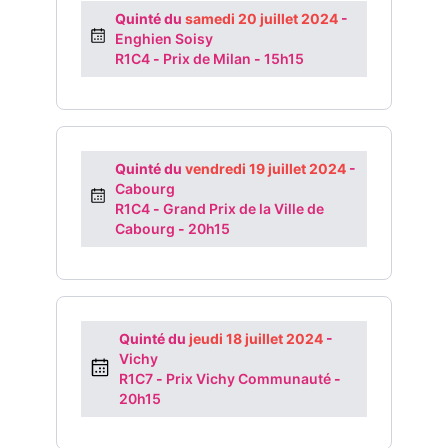
Quinté du
samedi 20 juillet 2024
-
Enghien Soisy
R1C4
-
Prix de Milan
-
15h15
Quinté du
vendredi 19 juillet 2024
-
Cabourg
R1C4
-
Grand Prix de la Ville de
Cabourg
-
20h15
Quinté du
jeudi 18 juillet 2024
-
Vichy
R1C7
-
Prix Vichy Communauté
-
20h15