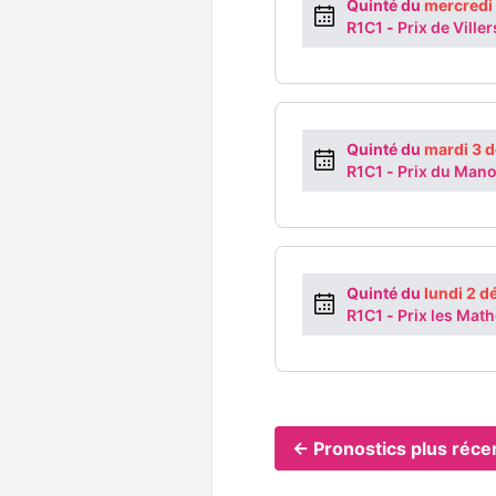
Quinté du
mercredi
R1C1
-
Prix de Ville
Quinté du
mardi 3 
R1C1
-
Prix du Mano
Quinté du
lundi 2 
R1C1
-
Prix les Mat
← Pronostics plus réce