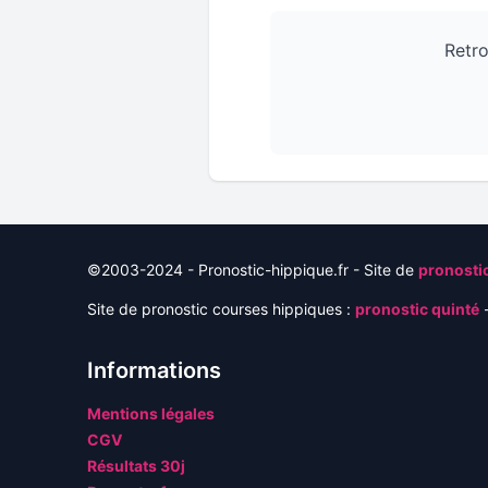
Retro
©2003-2024 - Pronostic-hippique.fr - Site de
pronostic
Site de pronostic courses hippiques :
pronostic quinté
-
Informations
Mentions légales
CGV
Résultats 30j