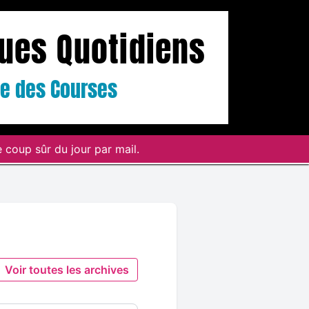
ques Quotidiens
ste des Courses
 coup sûr du jour par mail.
Voir toutes les archives