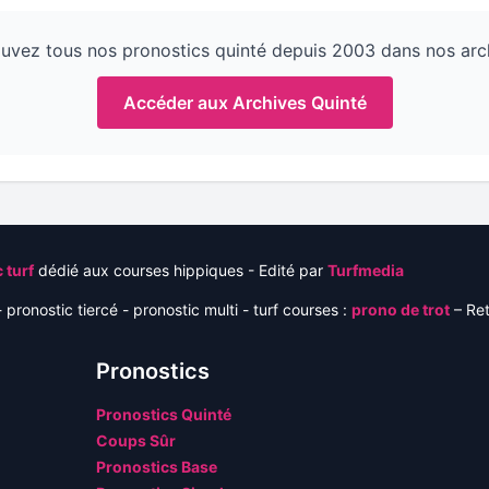
uvez tous nos pronostics quinté depuis 2003 dans nos arc
Accéder aux Archives Quinté
 turf
dédié aux courses hippiques - Edité par
Turfmedia
 pronostic tiercé - pronostic multi - turf courses :
prono de trot
– Re
Pronostics
Pronostics Quinté
Coups Sûr
Pronostics Base