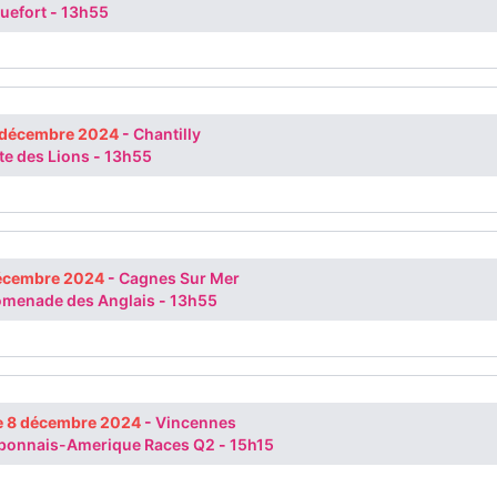
quefort
-
13h55
 décembre 2024
-
Chantilly
ste des Lions
-
13h55
décembre 2024
-
Cagnes Sur Mer
romenade des Anglais
-
13h55
 8 décembre 2024
-
Vincennes
rbonnais-Amerique Races Q2
-
15h15