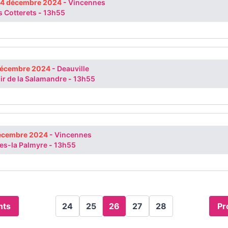
 4 décembre 2024
-
Vincennes
rs Cotterets
-
13h55
décembre 2024
-
Deauville
ir de la Salamandre
-
13h55
décembre 2024
-
Vincennes
hes-la Palmyre
-
13h55
nts
24
25
26
27
28
Pr